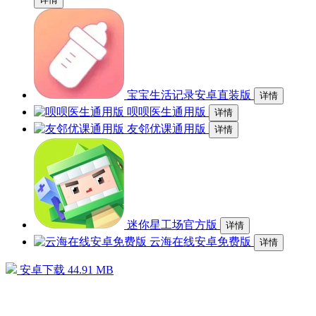
宝宝生活记录安卓直装版
详情
呗呗医生通用版
详情
友邻优课通用版
详情
迷你星工场官方版
详情
云海在线安卓免费版
详情
安卓下载
44.91 MB