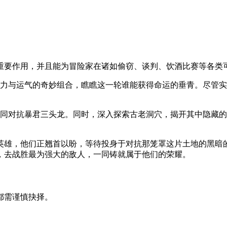
着重要作用，并且能为冒险家在诸如偷窃、谈判、饮酒比赛等各类
能力与运气的奇妙组合，瞧瞧这一轮谁能获得命运的垂青。尽管
共同对抗暴君三头龙。同时，深入探索古老洞穴，揭开其中隐藏
的英雄，他们正翘首以盼，等待投身于对抗那笼罩这片土地的黑暗
，去战胜最为强大的敌人，一同铸就属于他们的荣耀。
都需谨慎抉择。