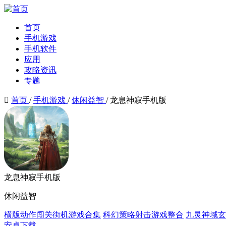
首页
手机游戏
手机软件
应用
攻略资讯
专题

首页
/
手机游戏
/
休闲益智
/
龙息神寂手机版
龙息神寂手机版
休闲益智
横版动作闯关街机游戏合集
科幻策略射击游戏整合
九灵神域玄
安卓下载