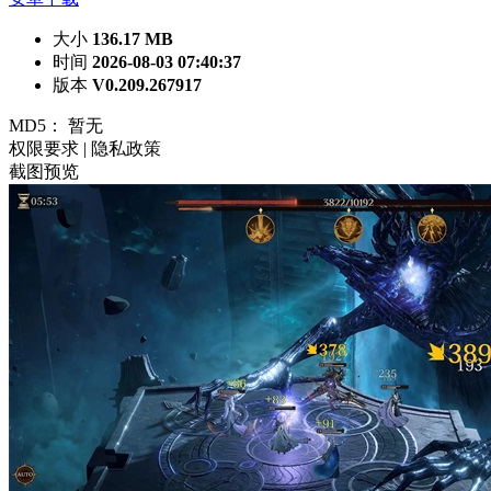
大小
136.17 MB
时间
2026-08-03 07:40:37
版本
V0.209.267917
MD5：
暂无
权限要求
|
隐私政策
截图预览