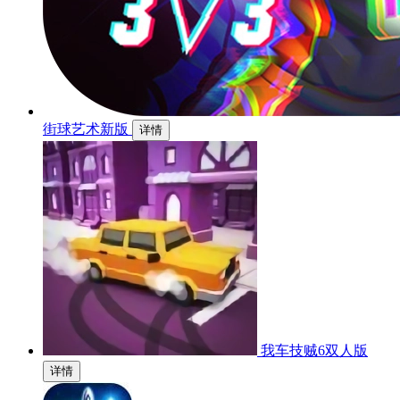
街球艺术新版
详情
我车技贼6双人版
详情