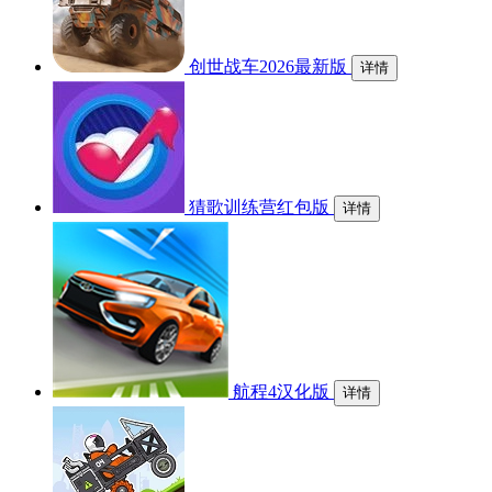
创世战车2026最新版
详情
猜歌训练营红包版
详情
航程4汉化版
详情