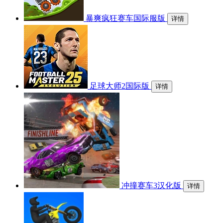
暴爽疯狂赛车国际服版
详情
足球大师2国际版
详情
冲撞赛车3汉化版
详情