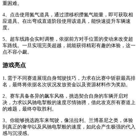
重困难。
4、点击使用氮气道具，通过漂移积攒氮气能量，即可获取相
应道具。在出弯或直道阶段使用该道具，能快速提升车辆速
度。
5、超车线路会实时调整，依据前方对手位置的变动来改变超
车路线。一旦实现完美超越，就能获得精彩有趣的体验，这一
点不容小觑。
游戏亮点
1. 需于不同赛道展现自身驾驶技巧，力求在比赛中斩获最高排
名，最终将依据名次状况发放资金以及资源材料作为奖励。
2、赛车具备各异的飙车风格，挑选契合自身的车辆开启对
决，力求以风驰电掣般的速度尽情驰骋，借此攻克所有赛道上
的难题，最终夺取胜利。
3、你能够挑选跑车来驾驶，像法拉利、兰博基尼之类，体验
到真正的奢华以及风驰电掣般的速度，如此会产生极强的代入
感与沉浸感。