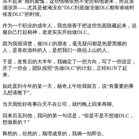
乐不起来”感到羞愧，这些情绪依然不受控制地袭来，而且汹
涌澎湃——尤其是被淹没在“DLC到底做没做DLC都有谁啥时
候发DLC”的时候。
作为一个职业的成年人，我也很善于把这些负面隐藏起来，说
服自己打起精神，老老实实开始做DLC。
因为我很清楚，催DLC的朋友，毫无疑问都是热爱黑猴的
人，是喜欢游科的人，是把我们一路抬上山的人。
于是，发售后的大半年，我确定了一些方向，写了一些设定，
开了一些会，团队按照“先做DLC”的计划，正经RUN了起
来。
如此直到今年的某一天，杨奇上午给我留言，说“有重要的事
儿想请教下”。
当天我恰好有事白天不在公司，就约晚上回来再聊。
回来后见到他，我问的第一句话是，“你是不是不想做DLC，
想做新的？”
释然的，欣然的，顺理成章的，我俩一拍即合。