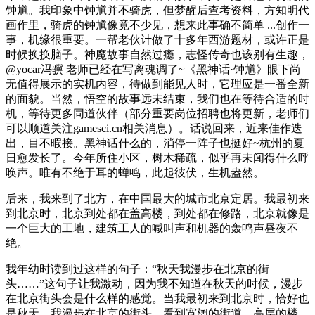
钟馗。我印象中钟馗并不骑虎，但梦醒后查考资料，方知明代
画作里，骑虎的钟馗像竟不少见，想来此事确不简单 ...创作一
事，机缘很重要。一帮老伙计做了十多年西游题材，或许正是
时候换换脑子。神魔故事自然过瘾，志怪传奇也该别有生趣，
@yocar冯骥 老师已经在写离魂调了~《黑神话·钟馗》眼下尚
无值得展示的实机内容，待做到能见人时，它理应是一番全新
的面貌。当然，悟空的故事远未结束，我们也在等待合适的时
机，等待更多同道伙伴（部分重要岗位招聘也将更新，老师们
可以顺道关注gamesci.cn相关消息）。话说回来，近来佳作迭
出，目不暇接。黑神话什么的，消停一阵子也挺好~杭州的夏
日愈发长了。今年所住小区，树木稀疏，似乎再未闻得什么呼
唤声。唯有不绝于耳的蝉鸣，此起彼伏，生机盎然。
后来，我来到了北方，在中国最大的城市北京定居。我最初来
到北京时，北京到处都在盖高楼，到处都在修路，北京就像是
一个巨大的工地，建筑工人的喊叫声和机器的轰鸣声昼夜不
绝。
我年幼时读到过这样的句子：“秋天我漫步在北京的街
头……”这句子让我激动，因为我不知道在秋天的时候，漫步
在北京街头会是什么样的感觉。当我最初来到北京时，恰好也
是秋天，我漫步在北京的街头，看到宽阔的街道，高层的楼