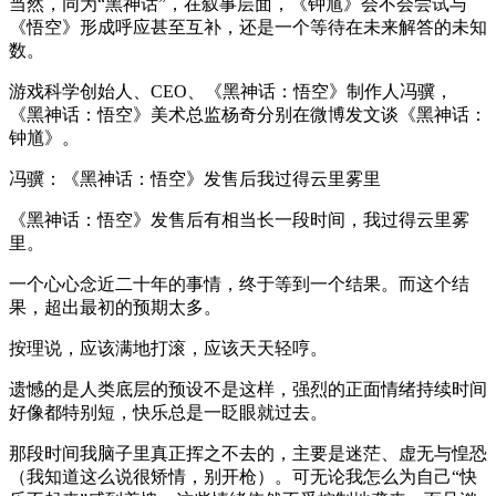
当然，同为“黑神话”，在叙事层面，《钟馗》会不会尝试与
《悟空》形成呼应甚至互补，还是一个等待在未来解答的未知
数。
游戏科学创始人、CEO、《黑神话：悟空》制作人冯骥，
《黑神话：悟空》美术总监杨奇分别在微博发文谈《黑神话：
钟馗》。
冯骥：《黑神话：悟空》发售后我过得云里雾里
《黑神话：悟空》发售后有相当长一段时间，我过得云里雾
里。
一个心心念近二十年的事情，终于等到一个结果。而这个结
果，超出最初的预期太多。
按理说，应该满地打滚，应该天天轻哼。
遗憾的是人类底层的预设不是这样，强烈的正面情绪持续时间
好像都特别短，快乐总是一眨眼就过去。
那段时间我脑子里真正挥之不去的，主要是迷茫、虚无与惶恐
（我知道这么说很矫情，别开枪）。可无论我怎么为自己“快