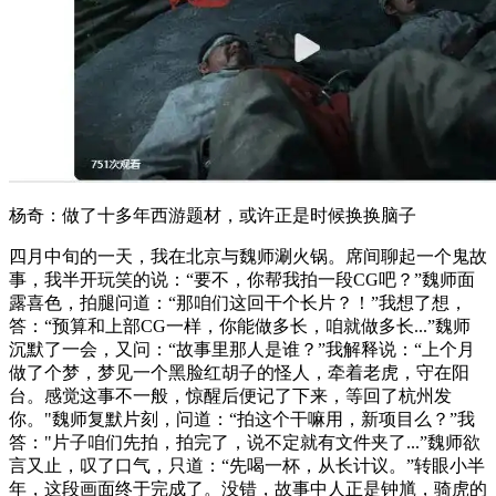
杨奇：做了十多年西游题材，或许正是时候换换脑子
四月中旬的一天，我在北京与魏师涮火锅。席间聊起一个鬼故
事，我半开玩笑的说：“要不，你帮我拍一段CG吧？”魏师面
露喜色，拍腿问道：“那咱们这回干个长片？！”我想了想，
答：“预算和上部CG一样，你能做多长，咱就做多长...”魏师
沉默了一会，又问：“故事里那人是谁？”我解释说：“上个月
做了个梦，梦见一个黑脸红胡子的怪人，牵着老虎，守在阳
台。感觉这事不一般，惊醒后便记了下来，等回了杭州发
你。"魏师复默片刻，问道：“拍这个干嘛用，新项目么？”我
答："片子咱们先拍，拍完了，说不定就有文件夹了...”魏师欲
言又止，叹了口气，只道：“先喝一杯，从长计议。”转眼小半
年，这段画面终于完成了。没错，故事中人正是钟馗，骑虎的