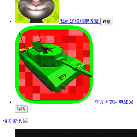
我的汤姆猫喂养版
详情
立方坦克闪电战3d
详情
相关资讯