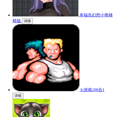
幸福岛幻想小熊移
植版
详情
fc游戏100合1
详情