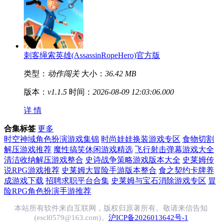
刺客绳索英雄(AssassinRopeHero)官方版
类型：
动作闯关
大小：
36.42 MB
版本：
v1.1.5
时间：
2026-08-09 12:03:06.000
详 情
合集标签
更多
时空神域角色扮演游戏集锦
时尚娃娃换装游戏专区
食物切割
解压游戏推荐
魔性搞笑休闲游戏精选
飞行射击弹幕游戏大全
清洁收纳解压游戏整合
史诗战争策略游戏版本大全
史莱姆传
说RPG游戏推荐
史莱姆大冒险手游版本整合
食之契约卡牌养
成游戏下载
招聘求职平台合集
史莱姆与宝石消除游戏专区
冒
险RPG角色扮演手游推荐
本站所有软件来自互联网，版权归原著所有。敬请来信告知
(escl0579@163.com)。
沪ICP备2026013642号-1