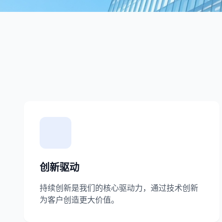
创新驱动
持续创新是我们的核心驱动力，通过技术创新
为客户创造更大价值。