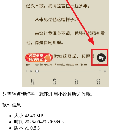
只需轻点“听”字，就能开启小说聆听之旅哦。
软件信息
大小
42.49 MB
时间
2025-09-29 20:56:03
版本
v1.0.5.3