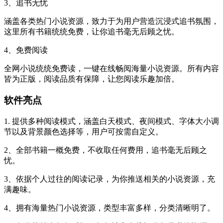
3、追书无忧
涵盖各类热门小说资源，致力于为用户营造沉浸式追书氛围，
这里所有书籍统统免费，让你追书毫无后顾之忧。
4、免费阅读
全网小说统统免费读，一键在线畅阅海量小说资源。所有内容
皆为正版，阅读品质有保障，让您阅读乐趣加倍。
软件亮点
1. 提供多种阅读模式，涵盖白天模式、夜间模式、字体大小调
节以及背景颜色选择等，用户可按需自定义。
2、全部书籍一概免费，不收取任何费用，追书毫无后顾之
忧。
3、依据个人过往的阅读记录，为你推送相关的小说资源，充
满趣味。
4、拥有海量热门小说资源，类型丰富多样，分类清晰明了。