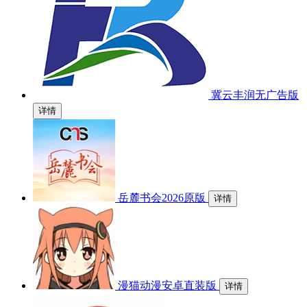
冀云丰润无广告版
详情
岳麓书会2026原版
详情
漫猫动漫安卓直装版
详情