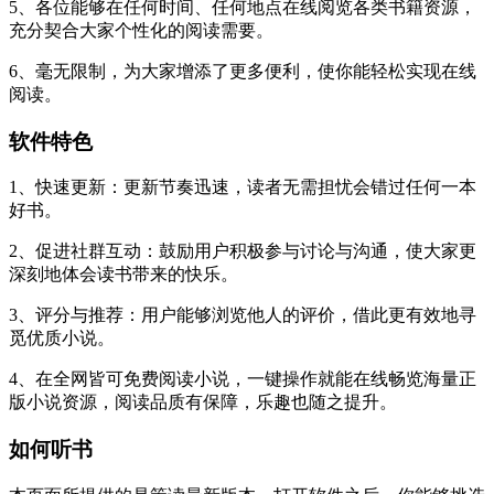
5、各位能够在任何时间、任何地点在线阅览各类书籍资源，
充分契合大家个性化的阅读需要。
6、毫无限制，为大家增添了更多便利，使你能轻松实现在线
阅读。
软件特色
1、快速更新：更新节奏迅速，读者无需担忧会错过任何一本
好书。
2、促进社群互动：鼓励用户积极参与讨论与沟通，使大家更
深刻地体会读书带来的快乐。
3、评分与推荐：用户能够浏览他人的评价，借此更有效地寻
觅优质小说。
4、在全网皆可免费阅读小说，一键操作就能在线畅览海量正
版小说资源，阅读品质有保障，乐趣也随之提升。
如何听书