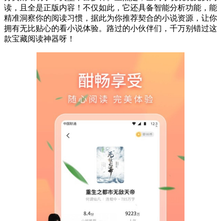
读，且全是正版内容！不仅如此，它还具备智能分析功能，能
精准洞察你的阅读习惯，据此为你推荐契合的小说资源，让你
拥有无比贴心的看小说体验。路过的小伙伴们，千万别错过这
款宝藏阅读神器呀！