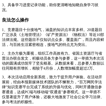
3、具备学习进度记录功能，助你更清晰地知晓自身学习状
况。
良法怎么操作
1、竞赛题目十分接地气，涵盖的知识点丰富多样。20道题目
广泛涉及《土地管理法》《矿产资源法》《物权法》等近10部
法律法规。这些题目不仅知识点众多、覆盖面广，而且内容鲜
活，与百姓生活紧密相连，接地气的特点尤为突出。
2、主办方极为重视，组织工作高效有力。省国土资源厅与省
普法办联合发文，积极动员各方参与参赛，这一举措为本次活
动的圆满成功筑牢了坚实根基。从数据来看，总参赛人数较以
往同期有所增长，相较于4月份，人数增加幅度超过2万。
3、本次活动启用全新系统，致力于提升用户体验。在活动开
展前，经由本报新媒体技术团队的不懈努力，“百万网民学法
律”知识竞赛平台完成了系统的升级与优化，同时开通微信参
赛通道，达成PC端与移动端“双通道”参赛模式。这一举措不
仅显著提升了用户体验，还极大地激发了社会公众学习法律、
参与考法的积极性。