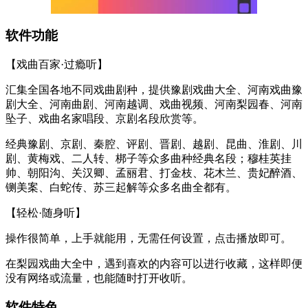
软件功能
【戏曲百家·过瘾听】
汇集全国各地不同戏曲剧种，提供豫剧戏曲大全、河南戏曲豫
剧大全、河南曲剧、河南越调、戏曲视频、河南梨园春、河南
坠子、戏曲名家唱段、京剧名段欣赏等。
经典豫剧、京剧、秦腔、评剧、晋剧、越剧、昆曲、淮剧、川
剧、黄梅戏、二人转、梆子等众多曲种经典名段；穆桂英挂
帅、朝阳沟、关汉卿、孟丽君、打金枝、花木兰、贵妃醉酒、
铡美案、白蛇传、苏三起解等众多名曲全都有。
【轻松·随身听】
操作很简单，上手就能用，无需任何设置，点击播放即可。
在梨园戏曲大全中，遇到喜欢的内容可以进行收藏，这样即便
没有网络或流量，也能随时打开收听。
软件特色