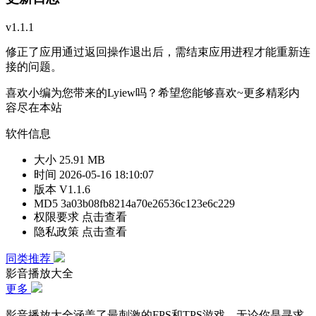
v1.1.1
修正了应用通过返回操作退出后，需结束应用进程才能重新连
接的问题。
喜欢小编为您带来的Lyiew吗？希望您能够喜欢~更多精彩内
容尽在本站
软件信息
大小
25.91 MB
时间
2026-05-16 18:10:07
版本
V1.1.6
MD5
3a03b08fb8214a70e26536c123e6c229
权限要求
点击查看
隐私政策
点击查看
同类推荐
影音播放大全
更多
影音播放大全涵盖了最刺激的FPS和TPS游戏。无论你是寻求