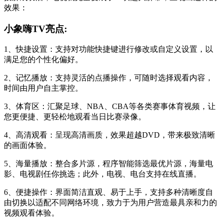
效果：
小象嗨TV亮点:
1、快捷设置：支持对功能快捷键进行修改或自定义设置，以
满足您的个性化偏好。
2、记忆播放：支持灵活的点播操作，可随时选择观看内容，
时间由用户自主掌控。
3、体育区：汇聚足球、NBA、CBA等各类赛事体育视频，让
您更便捷、更轻松地观看当日比赛录像。
4、高清观看：呈现高清画质，效果超越DVD，带来极致清晰
的画面体验。
5、海量播放：整合多片源，程序智能筛选最优片源，海量电
影、电视剧任你挑选；此外，电视、电台支持在线直播。
6、便捷操作：界面简洁直观、易于上手，支持多种清晰度自
由切换以适配不同网络环境，致力于为用户营造最具亲和力的
视频观看体验。