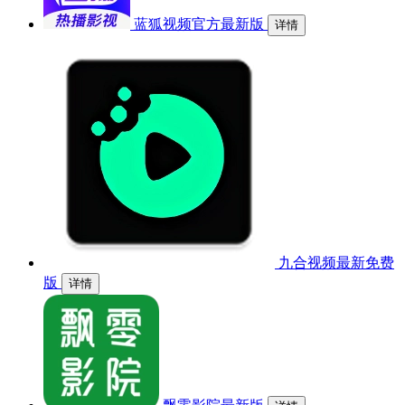
蓝狐视频官方最新版
详情
九合视频最新免费
版
详情