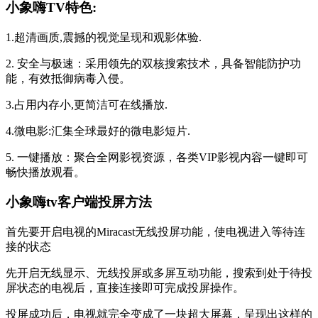
小象嗨TV特色:
1.超清画质,震撼的视觉呈现和观影体验.
2. 安全与极速：采用领先的双核搜索技术，具备智能防护功
能，有效抵御病毒入侵。
3.占用内存小,更简洁可在线播放.
4.微电影:汇集全球最好的微电影短片.
5. 一键播放：聚合全网影视资源，各类VIP影视内容一键即可
畅快播放观看。
小象嗨tv客户端投屏方法
首先要开启电视的Miracast无线投屏功能，使电视进入等待连
接的状态
先开启无线显示、无线投屏或多屏互动功能，搜索到处于待投
屏状态的电视后，直接连接即可完成投屏操作。
投屏成功后，电视就完全变成了一块超大屏幕，呈现出这样的