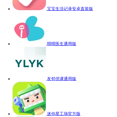
宝宝生活记录安卓直装版
呗呗医生通用版
友邻优课通用版
迷你星工场官方版