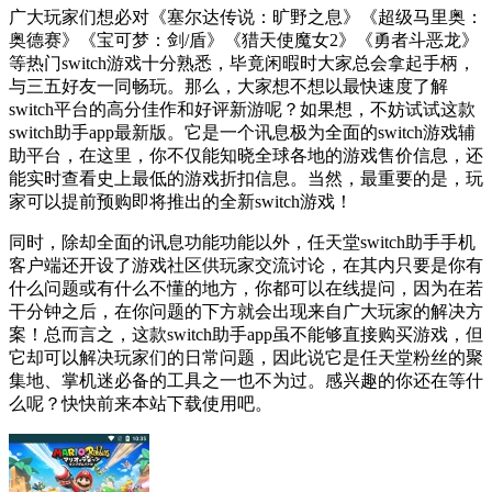
广大玩家们想必对《塞尔达传说：旷野之息》《超级马里奥：
奥德赛》《宝可梦：剑/盾》《猎天使魔女2》《勇者斗恶龙》
等热门switch游戏十分熟悉，毕竟闲暇时大家总会拿起手柄，
与三五好友一同畅玩。那么，大家想不想以最快速度了解
switch平台的高分佳作和好评新游呢？如果想，不妨试试这款
switch助手app最新版。它是一个讯息极为全面的switch游戏辅
助平台，在这里，你不仅能知晓全球各地的游戏售价信息，还
能实时查看史上最低的游戏折扣信息。当然，最重要的是，玩
家可以提前预购即将推出的全新switch游戏！
同时，除却全面的讯息功能功能以外，任天堂switch助手手机
客户端还开设了游戏社区供玩家交流讨论，在其内只要是你有
什么问题或有什么不懂的地方，你都可以在线提问，因为在若
干分钟之后，在你问题的下方就会出现来自广大玩家的解决方
案！总而言之，这款switch助手app虽不能够直接购买游戏，但
它却可以解决玩家们的日常问题，因此说它是任天堂粉丝的聚
集地、掌机迷必备的工具之一也不为过。感兴趣的你还在等什
么呢？快快前来本站下载使用吧。