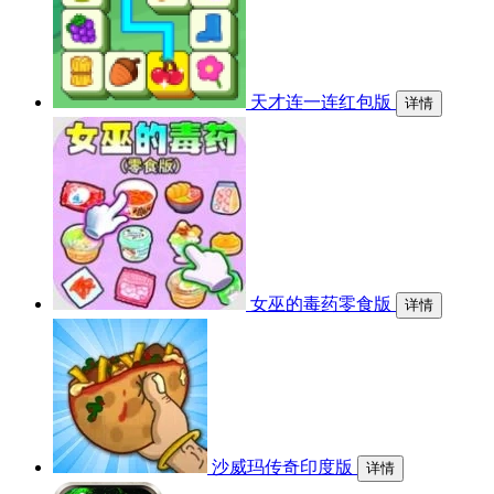
天才连一连红包版
详情
女巫的毒药零食版
详情
沙威玛传奇印度版
详情