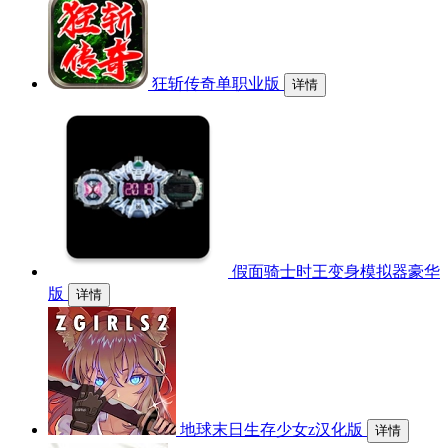
狂斩传奇单职业版
详情
假面骑士时王变身模拟器豪华
版
详情
地球末日生存少女z汉化版
详情