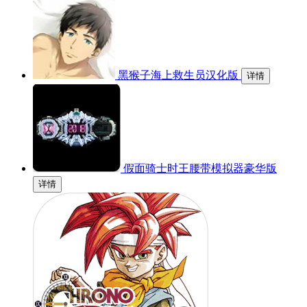
黑猴子海上救生员汉化版
详情
假面骑士时王腰带模拟器豪华版
详情