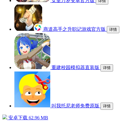
女皇万岁安卓官方版
详情
商道高手之升职记游戏官方版
详情
重建校园模拟器直装版
详情
叫我托尼老师免费原版
详情
安卓下载
62.96 MB