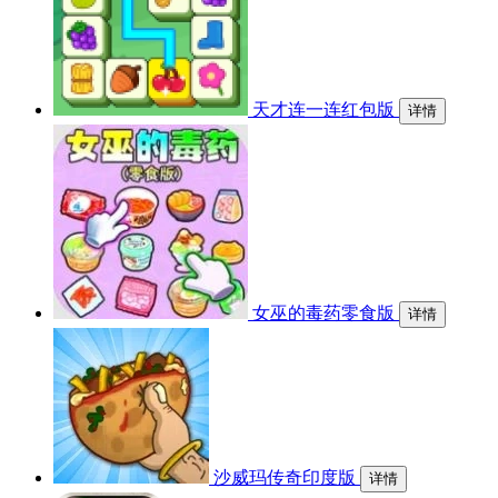
天才连一连红包版
详情
女巫的毒药零食版
详情
沙威玛传奇印度版
详情