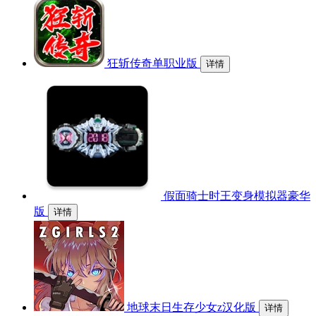
狂斩传奇单职业版
详情
假面骑士时王变身模拟器豪华
版
详情
地球末日生存少女z汉化版
详情