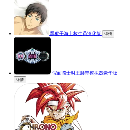
黑猴子海上救生员汉化版
详情
假面骑士时王腰带模拟器豪华版
详情