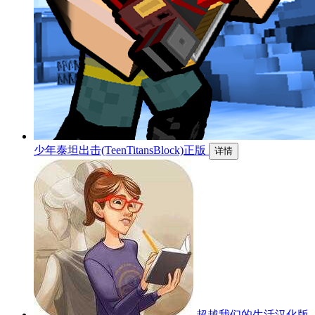
少年泰坦出击(TeenTitansBlock)正版
详情
超越我们的生活汉化版