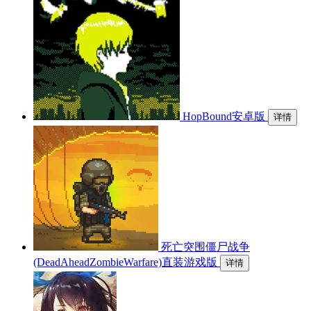
HopBound安卓版
详情
死亡突围僵尸战争
(DeadAheadZombieWarfare)直装游戏版
详情