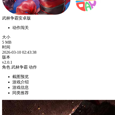
武林争霸安卓版
动作闯关
大小
5 MB
时间
2026-03-10 02:43:38
版本
v2.0.1
角色
武林争霸
动作
截图预览
游戏介绍
游戏信息
同类推荐