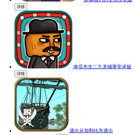
详情
南瓜先生二九龙城寨安卓版
详情
逃出从加勒比岛逃出