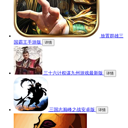
放置群雄三
国霸王手游版
详情
三十六计权谋九州游戏最新版
详情
三国志巅峰之战安卓版
详情