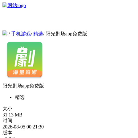
/
手机游戏
/
精选
/
阳光剧场app免费版
阳光剧场app免费版
精选
大小
31.13 MB
时间
2026-08-05 00:21:30
版本