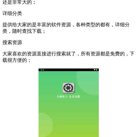
还是非常大的；
详细分类
提供给大家的是丰富的软件资源，各种类型的都有，详细分
类，随时查找下载；
搜索资源
大家喜欢的资源直接进行搜索就了，所有资源都是免费的，下
载很方便的；