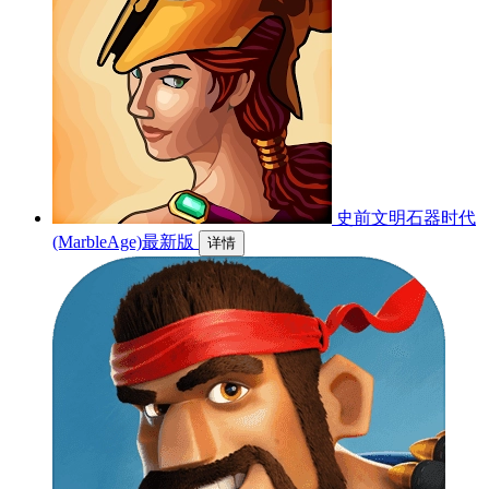
史前文明石器时代
(MarbleAge)最新版
详情