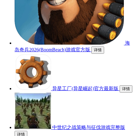
海
岛奇兵2026(BoomBeach)游戏官方版
详情
异星工厂(异星崛起)官方最新版
详情
中世纪之战策略与征伐游戏完整版
详情