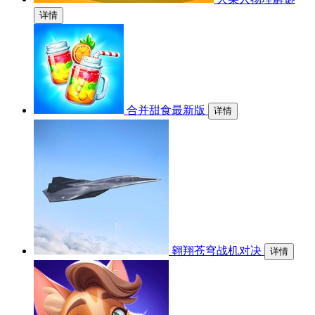
详情
合并甜食最新版
详情
翱翔苍穹战机对决
详情