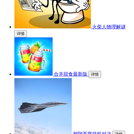
火柴人物理解谜
详情
合并甜食最新版
详情
翱翔苍穹战机对决