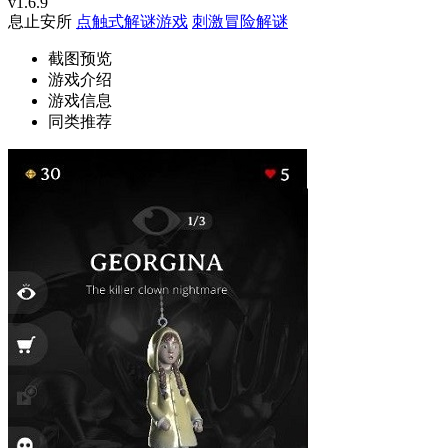
v1.6.9
息止安所
点触式解谜游戏
刺激冒险解谜
截图预览
游戏介绍
游戏信息
同类推荐