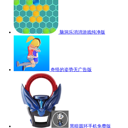
脑洞乐消消游戏纯净版
奇怪的姿势无广告版
黑暗圆环手机免费版