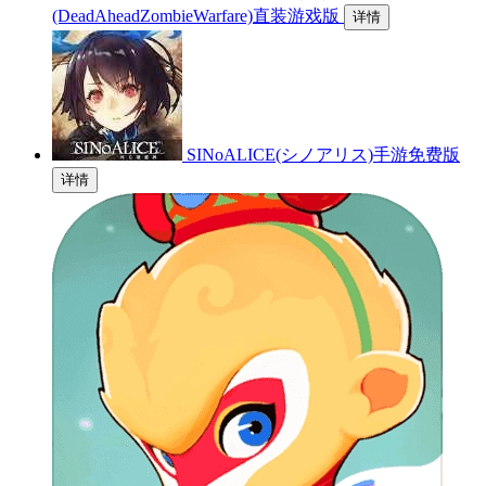
(DeadAheadZombieWarfare)直装游戏版
详情
SINoALICE(シノアリス)手游免费版
详情