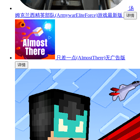
汤
姆克兰西精英部队(ArmywarEliteForce)游戏最新版
详情
只差一点(AlmostThere)无广告版
详情