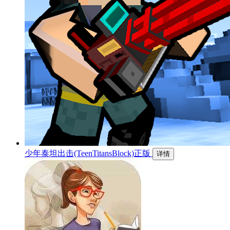
少年泰坦出击(TeenTitansBlock)正版
详情