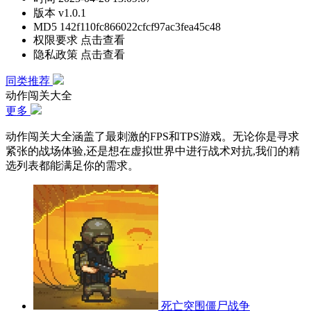
版本
v1.0.1
MD5
142f110fc866022cfcf97ac3fea45c48
权限要求
点击查看
隐私政策
点击查看
同类推荐
动作闯关大全
更多
动作闯关大全涵盖了最刺激的FPS和TPS游戏。无论你是寻求
紧张的战场体验,还是想在虚拟世界中进行战术对抗,我们的精
选列表都能满足你的需求。
死亡突围僵尸战争