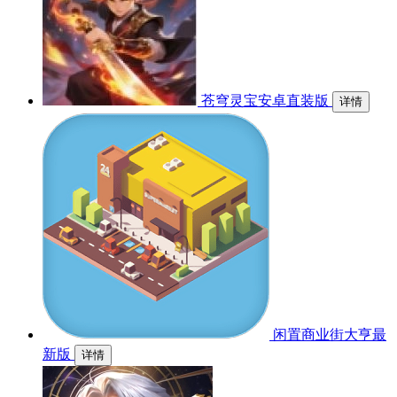
苍穹灵宝安卓直装版
详情
闲置商业街大亨最
新版
详情