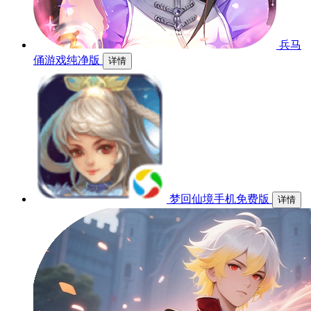
兵马
俑游戏纯净版
详情
梦回仙境手机免费版
详情