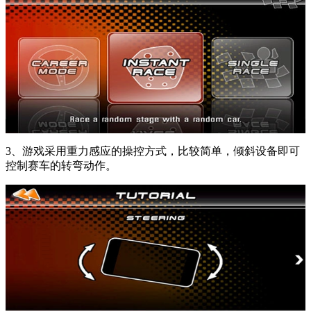
3、游戏采用重力感应的操控方式，比较简单，倾斜设备即可
控制赛车的转弯动作。