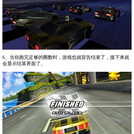
6、当你跑完足够的圈数时，游戏也就宣告结束了，接下来就
会显示结算界面了。