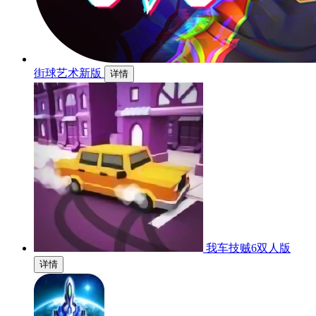
街球艺术新版
详情
我车技贼6双人版
详情