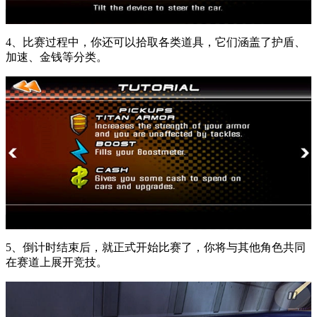
4、比赛过程中，你还可以拾取各类道具，它们涵盖了护盾、
加速、金钱等分类。
5、倒计时结束后，就正式开始比赛了，你将与其他角色共同
在赛道上展开竞技。