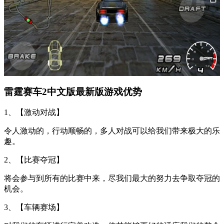
雷霆赛车2中文版最新版游戏优势
1、【激动对战】
令人激动的，行动顺畅的，多人对战可以给我们带来极大的乐
趣。
2、【比赛夺冠】
将会参与到所有的比赛中来，尽我们最大的努力去争取夺冠的
机会。
3、【车辆赛场】