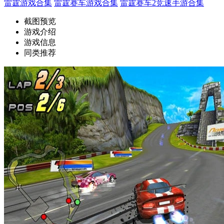
雷霆游戏合集
雷霆赛车游戏合集
雷霆赛车2竞速手游合集
截图预览
游戏介绍
游戏信息
同类推荐