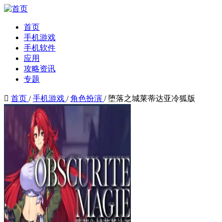
首页
手机游戏
手机软件
应用
攻略资讯
专题

首页
/
手机游戏
/
角色扮演
/
堕落之城莱蒂达亚冷狐版