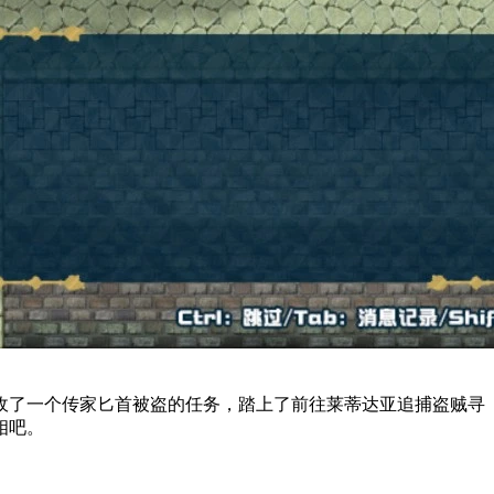
收了一个传家匕首被盗的任务，踏上了前往莱蒂达亚追捕盗贼寻
相吧。