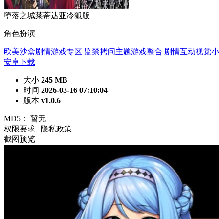
堕落之城莱蒂达亚冷狐版
角色扮演
欧美沙盒剧情游戏专区
监禁拷问主题游戏整合
剧情互动视觉小
安卓下载
大小
245 MB
时间
2026-03-16 07:10:04
版本
v1.0.6
MD5：
暂无
权限要求
|
隐私政策
截图预览