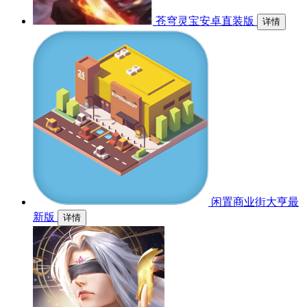
苍穹灵宝安卓直装版
详情
闲置商业街大亨最
新版
详情