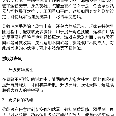
大师，原本于王国中过着宁静的日子，然而邪恶怪物的降临打
破了这份安宁。身为英雄，怎能坐视不管？于是，你会拿起武
器与怪物展开对抗，让王国重归平静。这般如同爽文的剧情设
定，能使玩家迅速沉浸其中，尽情享受游戏。
英雄冲刺手游除了剧情丰富，还包含养成元素。玩家在持续冒
险过程中，能获取更多资源，用于提升角色技能，这样在后续
难度更高的冒险里也能轻松应对。游戏在武器方面，有各类不
同武器可供收集，灵活运用不同武器，就能战胜不同敌人。对
此感兴趣的小伙伴，可来本站免费下载体验。
游戏特色
1、升级英雄属性
在冒险不断推进的过程中，遭遇的敌人愈发强大，因此你必须
提升自身能力，才能将其击败。升级技能、强化天赋，这是战
胜强大敌人的关键要点。
2、更换你的武器
你能够在任意时刻切换你的武器，包括剑盾双修、双手剑、魔
法书以及弓箭。巧妙运用各类武器战胜敌人，使自己蜕变成为