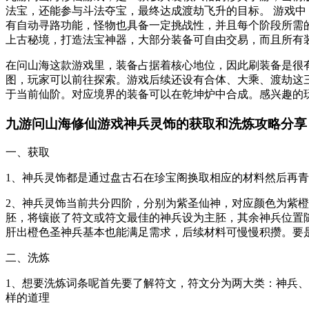
法宝，还能参与斗法夺宝，最终达成渡劫飞升的目标。 游戏
有自动寻路功能，怪物也具备一定挑战性，并且每个阶段所需
上古秘境，打造法宝神器，大部分装备可自由交易，而且所有
在问山海这款游戏里，装备占据着核心地位，因此刷装备是很
图，玩家可以前往探索。游戏后续还设有合体、大乘、渡劫这
于当前仙阶。对应境界的装备可以在乾坤炉中合成。感兴趣的
九游问山海修仙游戏神兵灵饰的获取和洗炼攻略分享
一、获取
1、神兵灵饰都是通过盘古石在珍宝阁换取相应的材料然后再
2、神兵灵饰当前共分四阶，分别为紫圣仙神，对应颜色为紫
胚，将镶嵌了符文或符文最佳的神兵设为主胚，其余神兵位置
肝出橙色圣神兵基本也能满足需求，后续材料可慢慢积攒。要
二、洗炼
1、想要洗炼词条呢首先要了解符文，符文分为两大类：神兵
样的道理