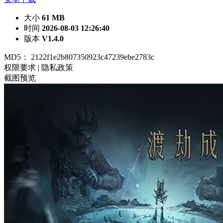
大小
61 MB
时间
2026-08-03 12:26:40
版本
V1.4.0
MD5：
2122f1e2b807350923c47239ebe2783c
权限要求
|
隐私政策
截图预览