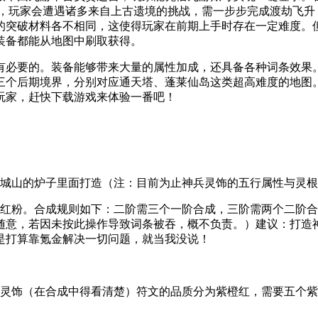
中，玩家会遭遇诸多来自上古遗境的挑战，需一步步完成渡劫飞升
的突破材料各不相同，这使得玩家在前期上手时存在一定难度。
装备都能从地图中刷取获得。
有必要的。装备能够带来大量的属性加成，还具备各种词条效果
三个后期境界，分别对应通天塔、蓬莱仙岛这类超高难度的地图
玩家，赶快下载游戏来体验一番吧！
青城山的炉子里面打造（注：目前为止神兵灵饰的五行属性与灵
橙红粉。合成规则如下：二阶需三个一阶合成，三阶需两个二阶
随意，若因未按此操作导致词条被吞，概不负责。）建议：打造
是打算靠氪金解决一切问题，就当我没说！
、灵饰（在合成中得看清楚）符文的品质分为紫橙红，需要五个