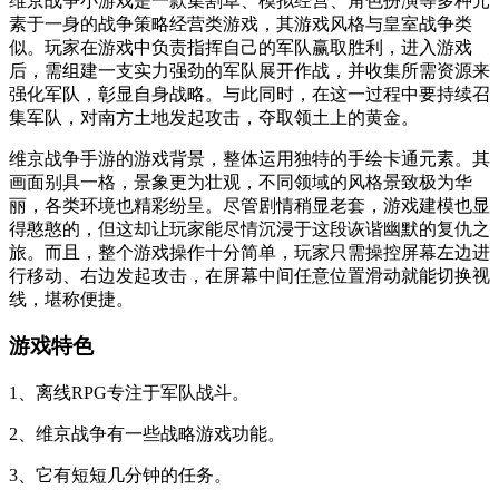
维京战争小游戏是一款集割草、模拟经营、角色扮演等多种元
素于一身的战争策略经营类游戏，其游戏风格与皇室战争类
似。玩家在游戏中负责指挥自己的军队赢取胜利，进入游戏
后，需组建一支实力强劲的军队展开作战，并收集所需资源来
强化军队，彰显自身战略。与此同时，在这一过程中要持续召
集军队，对南方土地发起攻击，夺取领土上的黄金。
维京战争手游的游戏背景，整体运用独特的手绘卡通元素。其
画面别具一格，景象更为壮观，不同领域的风格景致极为华
丽，各类环境也精彩纷呈。尽管剧情稍显老套，游戏建模也显
得憨憨的，但这却让玩家能尽情沉浸于这段诙谐幽默的复仇之
旅。而且，整个游戏操作十分简单，玩家只需操控屏幕左边进
行移动、右边发起攻击，在屏幕中间任意位置滑动就能切换视
线，堪称便捷。
游戏特色
1、离线RPG专注于军队战斗。
2、维京战争有一些战略游戏功能。
3、它有短短几分钟的任务。