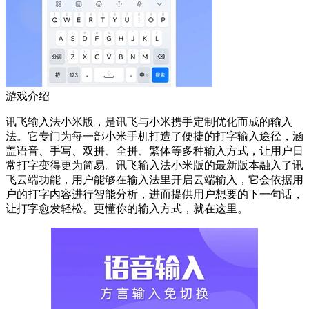
游戏介绍
讯飞输入法小米版，是讯飞与小米携手定制优化而成的输入
法。它专门为每一部小米手机打造了便捷的打字输入途径，涵
盖语音、手写、双拼、全拼、繁体等多种输入方式，让用户日
常打字变得更为简易。讯飞输入法小米版的最新版本融入了讯
飞云端功能，用户能够在输入法里开启云端输入，它会依据用
户的打字内容进行智能分析，进而提供用户想要的下一句话，
让打字愈发轻松。更懂你的输入方式，就在这里。