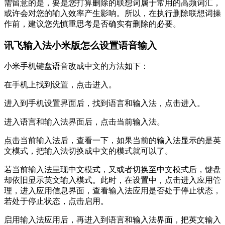
需留意的是，要是您打算删除的联想词属于常用的高频词汇，
或许会对您的输入效率产生影响。所以，在执行删除联想词操
作前，建议您先慎重思考是否确实有删除的必要。
讯飞输入法小米版怎么设置语音输入
小米手机键盘语音改成中文的方法如下：
在手机上找到设置，点击进入。
进入到手机设置界面后，找到语言和输入法，点击进入。
进入语言和输入法界面后，点击当前输入法。
点击当前输入法后，查看一下，如果当前的输入法显示的是英
文模式，把输入法切换成中文的模式就可以了。
若当前输入法呈现中文模式，又或者切换至中文模式后，键盘
却依旧显示英文输入模式。此时，在设置中，点击进入应用管
理，进入应用信息界面，查看输入法应用是否处于停止状态，
若处于停止状态，点击启用。
启用输入法应用后，再进入到语言和输入法界面，把英文输入