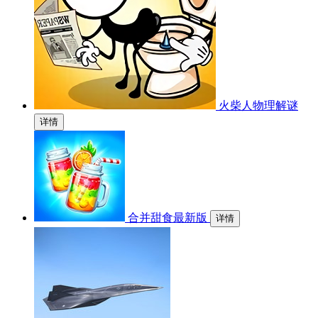
火柴人物理解谜
详情
合并甜食最新版
详情