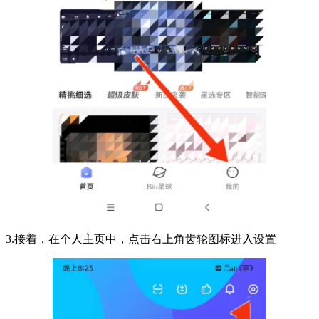
3.接着，在个人主页中，点击右上角齿轮图标进入设置