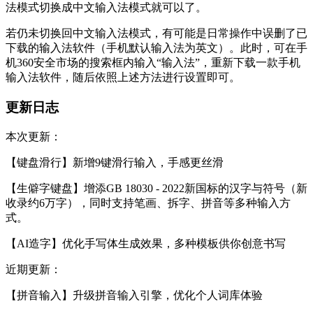
法模式切换成中文输入法模式就可以了。
若仍未切换回中文输入法模式，有可能是日常操作中误删了已
下载的输入法软件（手机默认输入法为英文）。此时，可在手
机360安全市场的搜索框内输入“输入法”，重新下载一款手机
输入法软件，随后依照上述方法进行设置即可。
更新日志
本次更新：
【键盘滑行】新增9键滑行输入，手感更丝滑
【生僻字键盘】增添GB 18030 - 2022新国标的汉字与符号（新
收录约6万字），同时支持笔画、拆字、拼音等多种输入方
式。
【AI造字】优化手写体生成效果，多种模板供你创意书写
近期更新：
【拼音输入】升级拼音输入引擎，优化个人词库体验