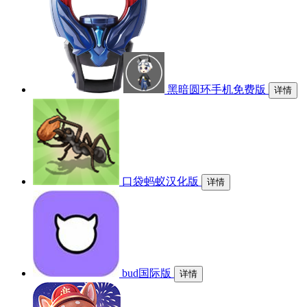
黑暗圆环手机免费版
详情
口袋蚂蚁汉化版
详情
bud国际版
详情