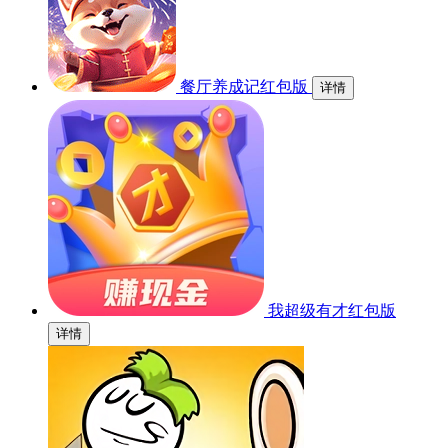
餐厅养成记红包版
详情
我超级有才红包版
详情