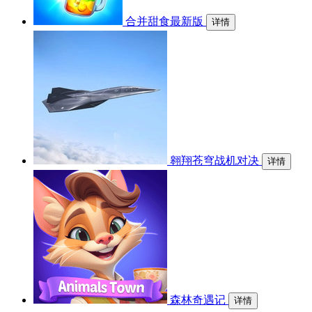
合并甜食最新版
详情
翱翔苍穹战机对决
详情
森林奇遇记
详情