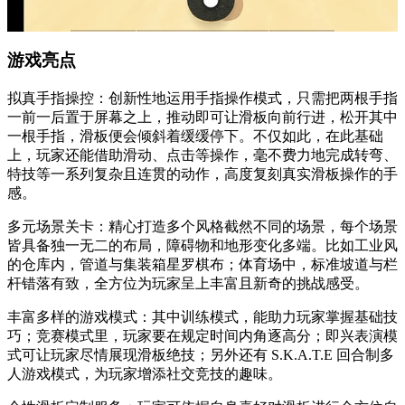
游戏亮点
拟真手指操控：创新性地运用手指操作模式，只需把两根手指
一前一后置于屏幕之上，推动即可让滑板向前行进，松开其中
一根手指，滑板便会倾斜着缓缓停下。不仅如此，在此基础
上，玩家还能借助滑动、点击等操作，毫不费力地完成转弯、
特技等一系列复杂且连贯的动作，高度复刻真实滑板操作的手
感。
多元场景关卡：精心打造多个风格截然不同的场景，每个场景
皆具备独一无二的布局，障碍物和地形变化多端。比如工业风
的仓库内，管道与集装箱星罗棋布；体育场中，标准坡道与栏
杆错落有致，全方位为玩家呈上丰富且新奇的挑战感受。
丰富多样的游戏模式：其中训练模式，能助力玩家掌握基础技
巧；竞赛模式里，玩家要在规定时间内角逐高分；即兴表演模
式可让玩家尽情展现滑板绝技；另外还有 S.K.A.T.E 回合制多
人游戏模式，为玩家增添社交竞技的趣味。