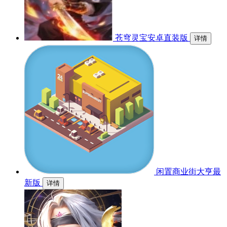
苍穹灵宝安卓直装版
详情
闲置商业街大亨最
新版
详情