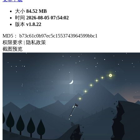
大小
84.52 MB
时间
2026-08-05 07:54:02
版本
v1.8.22
MD5：
b73c61c0b97ec5c1553743964599bbc1
权限要求
|
隐私政策
截图预览