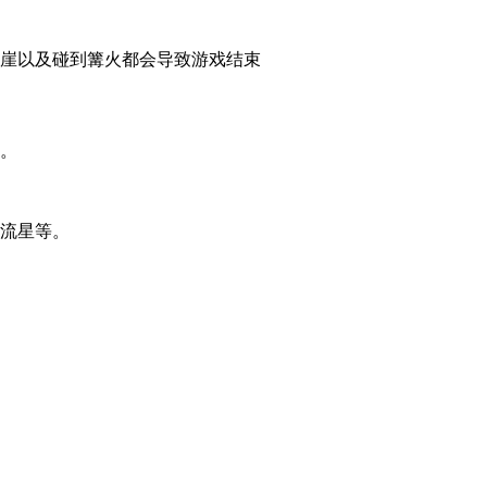
悬崖以及碰到篝火都会导致游戏结束
形。
和流星等。