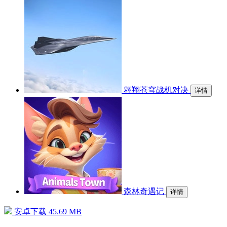
翱翔苍穹战机对决
详情
森林奇遇记
详情
安卓下载
45.69 MB