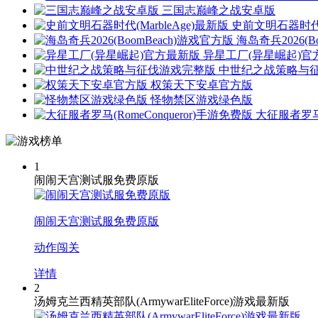
三国志巅峰之战安卓版
史前文明石器时代(M
海岛奇兵2026(B
异星工厂(异星崛起)官
中世纪之战策略与
权策天下安卓官方版
怪物禁区游戏绿色版
大征服者罗马(
1
闹闹天宫测试服免费原版
闹闹天宫测试服免费原版
动作闯关
详情
2
汤姆克兰西精英部队(ArmywarEliteForce)游戏最新版