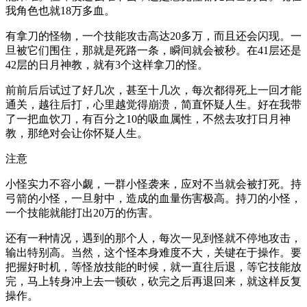
我角色也就18万多血。
有拿刀的怪物，一个技能攻击高达20多万，而且还会闪现。一
旦被它们围住，那就是死路一条，瞬间就会被秒。在41层还是
42层的日月神教，就有3个这样拿刀的怪。
前前后后试过了好几次，甚至十几次，每次都得死上一回才能
通关，越往后打，心里越觉得崩溃，简直怀疑人生。好在我带
了一把血饮刀，有百分之10的吸血属性，不然去攻打日月神
教，那绝对会让你怀疑人生。
注意
小怪实力不容小觑，一群小怪袭来，应对不当就会被打死。持
弓箭的小怪，一旦射中，造成的血量伤害极高。持刀的小怪，
一个技能就能打出20万的伤害。
还有一种情况，遇到的那个人，每次一见到怪就不停地攻击，
输出特别高。当然，这个怪本身难度不大，关键在于操作。要
把握好时机，等怪放技能的时候，就一直往后退，等它技能放
完，马上转身冲上去一顿砍，砍完之后再退回来，就这样反复
操作。