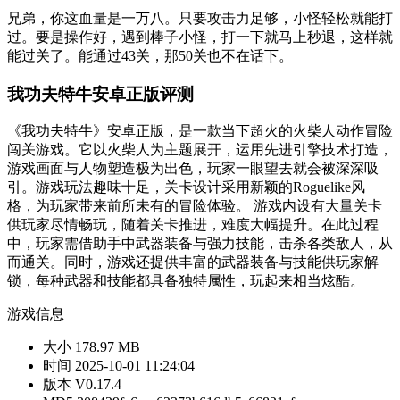
兄弟，你这血量是一万八。只要攻击力足够，小怪轻松就能打
过。要是操作好，遇到棒子小怪，打一下就马上秒退，这样就
能过关了。能通过43关，那50关也不在话下。
我功夫特牛安卓正版评测
《我功夫特牛》安卓正版，是一款当下超火的火柴人动作冒险
闯关游戏。它以火柴人为主题展开，运用先进引擎技术打造，
游戏画面与人物塑造极为出色，玩家一眼望去就会被深深吸
引。游戏玩法趣味十足，关卡设计采用新颖的Roguelike风
格，为玩家带来前所未有的冒险体验。 游戏内设有大量关卡
供玩家尽情畅玩，随着关卡推进，难度大幅提升。在此过程
中，玩家需借助手中武器装备与强力技能，击杀各类敌人，从
而通关。同时，游戏还提供丰富的武器装备与技能供玩家解
锁，每种武器和技能都具备独特属性，玩起来相当炫酷。
游戏信息
大小
178.97 MB
时间
2025-10-01 11:24:04
版本
V0.17.4