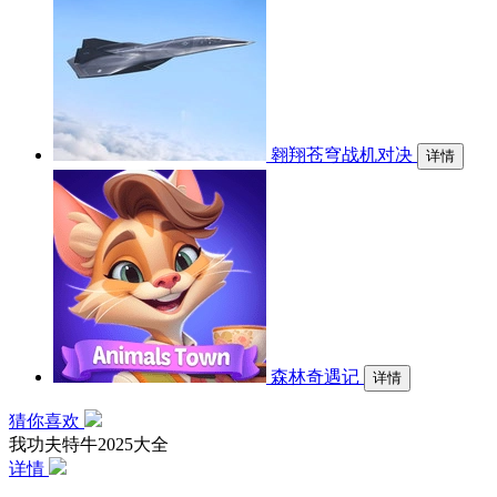
翱翔苍穹战机对决
详情
森林奇遇记
详情
猜你喜欢
我功夫特牛2025大全
详情