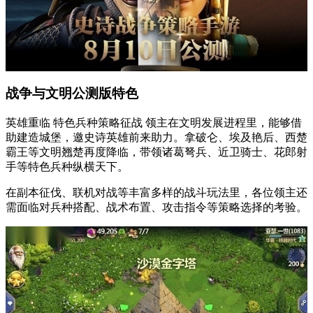
战争与文明公测版特色
英雄重临 特色兵种策略征战 领主在文明发展进程里，能够借
助建造城堡，邀史诗英雄前来助力。拿破仑、埃及艳后、西楚
霸王等文明翘楚再度降临，带领诸葛弩兵、近卫骑士、花郎射
手等特色兵种纵横天下。
在副本征伐、联机对战等丰富多样的战斗玩法里，各位领主还
需面临对兵种搭配、战术布置、攻击指令等策略选择的考验。