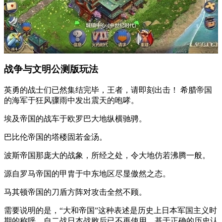
战争与文明公测版玩法
英勇的战士们已然集结完毕，王者，请即刻出击！ 希腊帝国
的海军于狂风骤雨中发出震天的咆哮。
埃及帝国的战车于欧罗巴大地纵横驰骋。
巴比伦帝国的塔楼固若金汤。
波斯帝国那庞大的战象，所经之处，令大地仿若沸腾一般。
源自罗马帝国的甲胄于中东地区尽显傲然之态。
马其顿帝国的刀盾方阵对攻击全然不顾。
需要说明的是，“大和帝国”这种表述是历史上日本军国主义时
期的称呼，自二战日本战败后已不再使用。基于正确的历史认