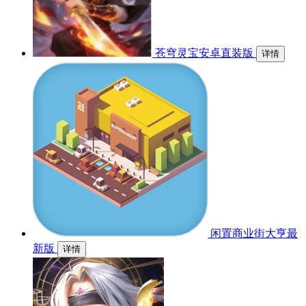
苍穹灵宝安卓直装版
详情
闲置商业街大亨最
新版
详情