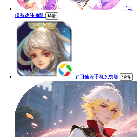
兵马
俑游戏纯净版
详情
梦回仙境手机免费版
详情