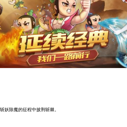
在斩妖除魔的征程中披荆斩棘。