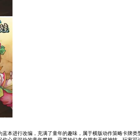
为蓝本进行改编，充满了童年的趣味，属于横版动作策略卡牌类
起你心底深处的童年梦想。葫芦娃们各自拥有天赋神技，玩家可