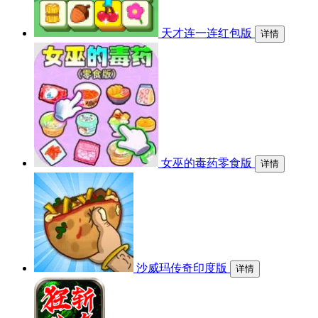
天才连一连红包版
详情
女巫的毒药零食版
详情
沙威玛传奇印度版
详情