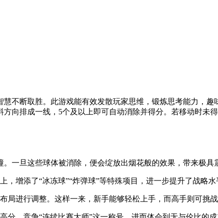
智慧不断取胜。此游戏能有效发散玩家思维，锻炼思考能力，趣
斜方向排成一线，5个及以上即可自动消除并得分。若移动时未
碰撞。一旦这些球体被消除，便会绽放出烟花般的效果，带来极具
上，增添了“冰冻球”“炸弹球”等特殊项目，进一步提升了战略水
与布局进行调整。这样一来，新手能够轻松上手，而高手则可挑
高分，竞争“连续比赛大师”这一称号，进而体会到无与伦比的成