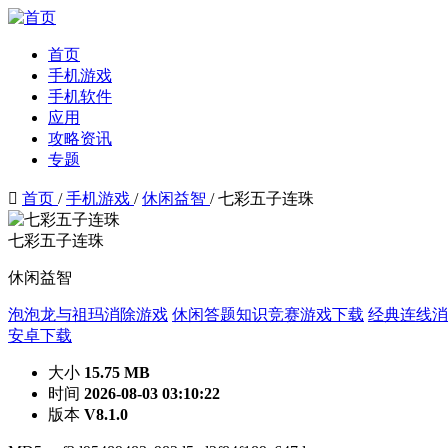
首页
手机游戏
手机软件
应用
攻略资讯
专题

首页
/
手机游戏
/
休闲益智
/
七彩五子连珠
七彩五子连珠
休闲益智
泡泡龙与祖玛消除游戏
休闲答题知识竞赛游戏下载
经典连线消
安卓下载
大小
15.75 MB
时间
2026-08-03 03:10:22
版本
V8.1.0