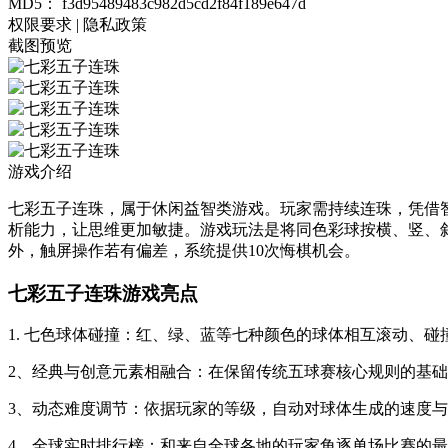
MD5：
f3d95489483c982d5cd2f84f189e647d
权限要求
|
隐私政策
截图预览
游戏介绍
七彩五子连珠，属于休闲益智类游戏。玩家需持续连珠，凭借
析能力，让思维更加敏捷。游戏玩法是将同色彩球按横、竖、
外，触屏操作若有偏差，系统提供10次悔棋机会。
七彩五子连珠游戏亮点
1. 七色球体碰撞：红、绿、蓝等七种颜色的球体相互滚动、
2、经典与创意元素相融合：在保留传统五球赛核心规则的基础
3、动态难度调节：依据玩家的等级，自动对球体生成的速度
4、全球实时排行榜：和来自全球各地的玩家角逐单场比赛的最