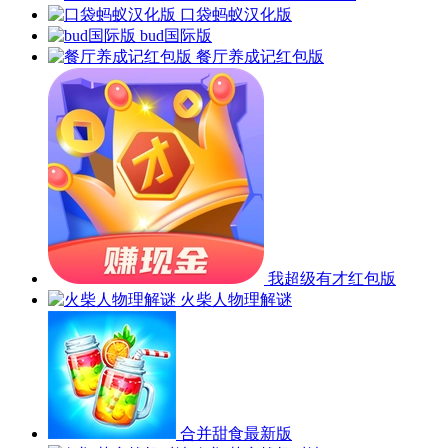
口袋蚂蚁汉化版
bud国际版
餐厅养成记红包版
我超级有才红包版
火柴人物理解谜
合并甜食最新版