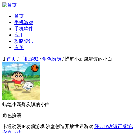
首页
手机游戏
手机软件
应用
攻略资讯
专题

首页
/
手机游戏
/
角色扮演
/
蜡笔小新煤炭镇的小白
蜡笔小新煤炭镇的小白
角色扮演
卡通动漫IP改编游戏
沙盒创造开放世界游戏
经典IP改编正版
安卓下载