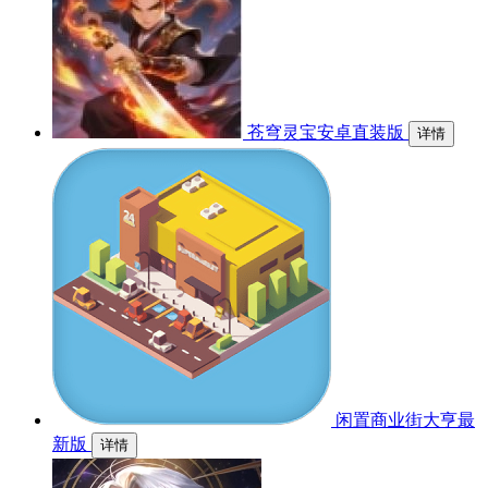
苍穹灵宝安卓直装版
详情
闲置商业街大亨最
新版
详情