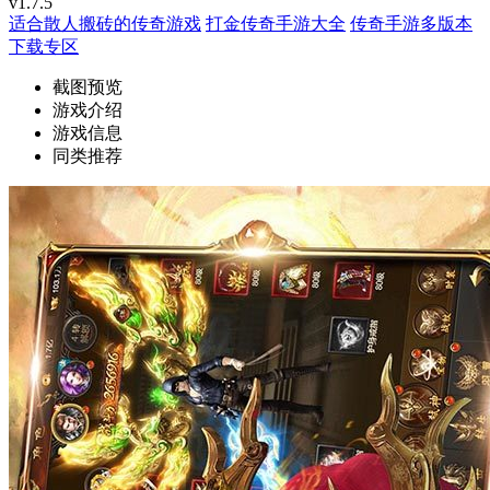
v1.7.5
适合散人搬砖的传奇游戏
打金传奇手游大全
传奇手游多版本
下载专区
截图预览
游戏介绍
游戏信息
同类推荐