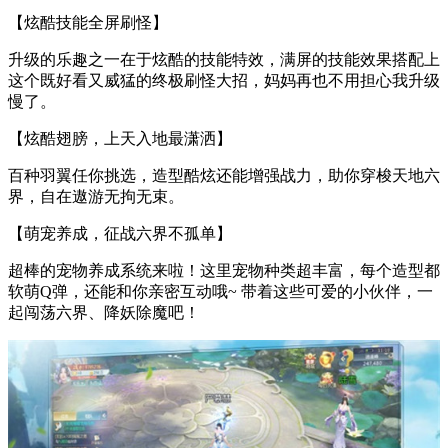
【炫酷技能全屏刷怪】
升级的乐趣之一在于炫酷的技能特效，满屏的技能效果搭配上
这个既好看又威猛的终极刷怪大招，妈妈再也不用担心我升级
慢了。
【炫酷翅膀，上天入地最潇洒】
百种羽翼任你挑选，造型酷炫还能增强战力，助你穿梭天地六
界，自在遨游无拘无束。
【萌宠养成，征战六界不孤单】
超棒的宠物养成系统来啦！这里宠物种类超丰富，每个造型都
软萌Q弹，还能和你亲密互动哦~ 带着这些可爱的小伙伴，一
起闯荡六界、降妖除魔吧！