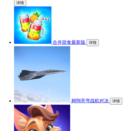
详情
合并甜食最新版
详情
翱翔苍穹战机对决
详情