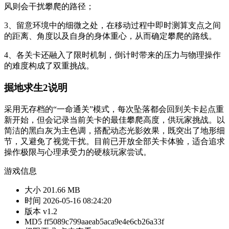
风则会干扰攀爬的路径；
3、留意环境中的细微之处，在移动过程中即时测算支点之间
的距离、角度以及自身的身体重心，从而确定攀爬的路线。
4、各关卡还融入了限时机制，倒计时带来的压力与物理操作
的难度构成了双重挑战。
掘地求生2说明
采用无存档的“一命通关”模式，每次坠落都会回到关卡起点重
新开始，但会记录当前关卡的最佳攀爬高度，供玩家挑战。以
简洁的黑白灰为主色调，搭配动态光影效果，既突出了地形细
节，又避免了视觉干扰。目前已开放全部关卡体验，适合追求
操作极限与心理承受力的硬核玩家尝试。
游戏信息
大小
201.66 MB
时间
2026-05-16 08:24:20
版本
v1.2
MD5
ff5089c799aaeab5aca9e4e6cb26a33f