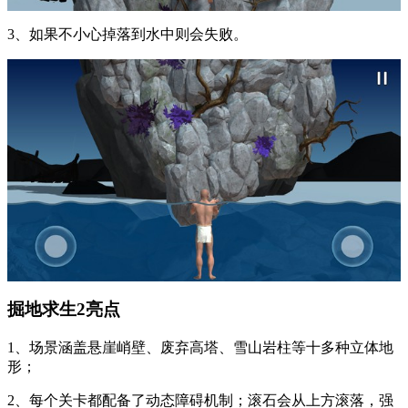
3、如果不小心掉落到水中则会失败。
掘地求生2亮点
1、场景涵盖悬崖峭壁、废弃高塔、雪山岩柱等十多种立体地
形；
2、每个关卡都配备了动态障碍机制；滚石会从上方滚落，强