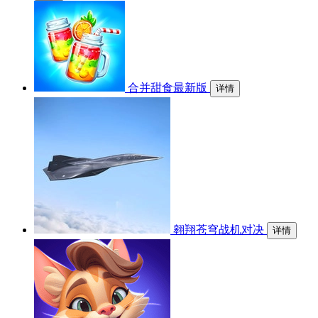
合并甜食最新版
详情
翱翔苍穹战机对决
详情