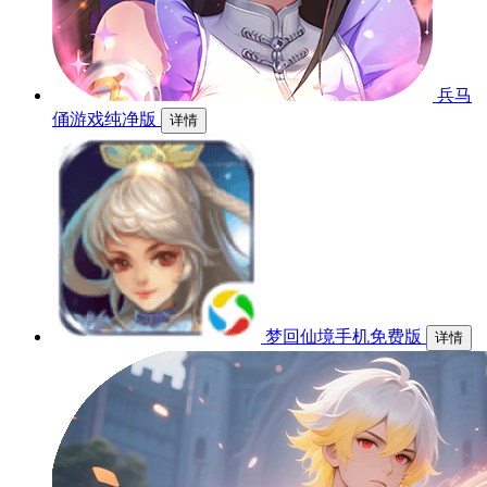
兵马
俑游戏纯净版
详情
梦回仙境手机免费版
详情