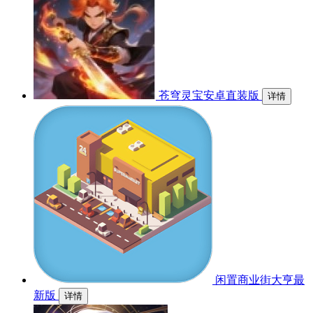
苍穹灵宝安卓直装版
详情
闲置商业街大亨最
新版
详情