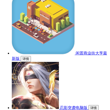
闲置商业街大亨最
新版
详情
忍影突袭电脑版
详情