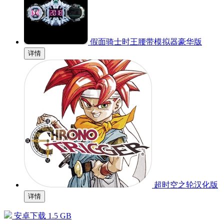
假面骑士时王腰带模拟器豪华版
详情
超时空之轮汉化版
详情
安卓下载
1.5 GB