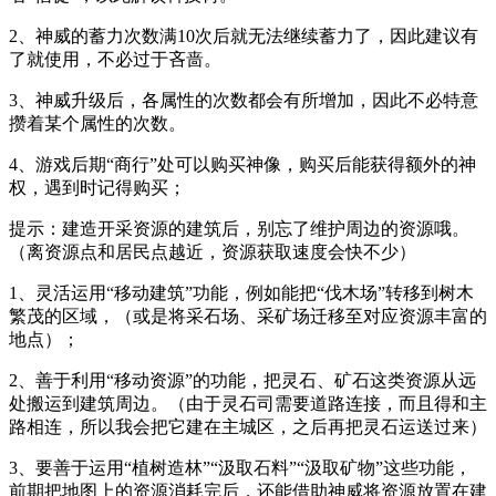
2、神威的蓄力次数满10次后就无法继续蓄力了，因此建议有
了就使用，不必过于吝啬。
3、神威升级后，各属性的次数都会有所增加，因此不必特意
攒着某个属性的次数。
4、游戏后期“商行”处可以购买神像，购买后能获得额外的神
权，遇到时记得购买；
提示：建造开采资源的建筑后，别忘了维护周边的资源哦。
（离资源点和居民点越近，资源获取速度会快不少）
1、灵活运用“移动建筑”功能，例如能把“伐木场”转移到树木
繁茂的区域，（或是将采石场、采矿场迁移至对应资源丰富的
地点）；
2、善于利用“移动资源”的功能，把灵石、矿石这类资源从远
处搬运到建筑周边。（由于灵石司需要道路连接，而且得和主
路相连，所以我会把它建在主城区，之后再把灵石运送过来）
3、要善于运用“植树造林”“汲取石料”“汲取矿物”这些功能，
前期把地图上的资源消耗完后，还能借助神威将资源放置在建