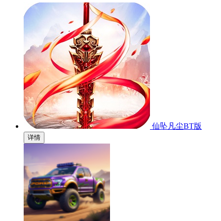
仙坠凡尘BT版
详情