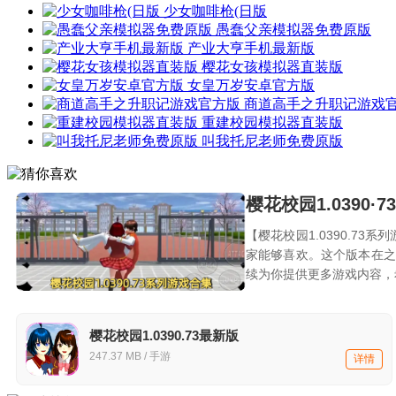
少女咖啡枪(日版
愚蠢父亲模拟器免费原版
产业大亨手机最新版
樱花女孩模拟器直装版
女皇万岁安卓官方版
商道高手之升职记游戏
重建校园模拟器直装版
叫我托尼老师免费原版
樱花校园1.0390·
【樱花校园1.0390.7
家能够喜欢。这个版本在之
续为你提供更多游戏内容，
樱花校园1.0390.73最新版
247.37 MB / 手游
详情