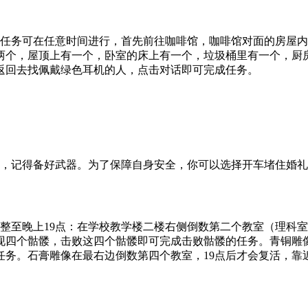
该任务可在任意时间进行，首先前往咖啡馆，咖啡馆对面的房屋
两个，屋顶上有一个，卧室的床上有一个，垃圾桶里有一个，厨
返回去找佩戴绿色耳机的人，点击对话即可完成任务。
堂，记得备好武器。为了保障自身安全，你可以选择开车堵住婚
整至晚上19点：在学校教学楼二楼右侧倒数第二个教室（理科室
现四个骷髅，击败这四个骷髅即可完成击败骷髅的任务。青铜雕
任务。石膏雕像在最右边倒数第四个教室，19点后才会复活，靠